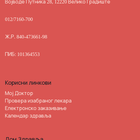
Војводе Путника 28, 12220 Велико Градиште
012/7160-700
Ж.Р. 840-473661-98
ПИБ: 101364553
Корисни линкови
Мој Доктор
Провера изабраног лекара
Електронско заказивање
Календар здравља
Дом Здравља