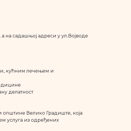
 а на садашњој адреси у ул.Војводе
ћи, кућним лечењем и
медицине
вну делатност
ји општине Велико Градиште, која
њем услуга из одређених