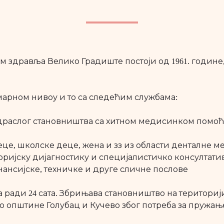
 здравља Велико Градиште постоји од 1961. године,
марном нивоу и то са следећим службама:
у одраслог становништва са хитном медисинком помо
деце, школске деце, жена и зз из области денталне 
торијску дијагностику и специјалистичко консултати
нансијске, техничке и друге сличне послове
а ради 24 сата. Збрињава становништво на територи
во општине Голубац и Кучево због потреба за пружа