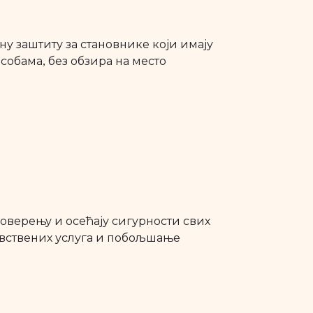
у заштиту за становнике који имају
обама, без обзира на место
оверењу и осећају сигурности свих
вствених услуга и побољшање