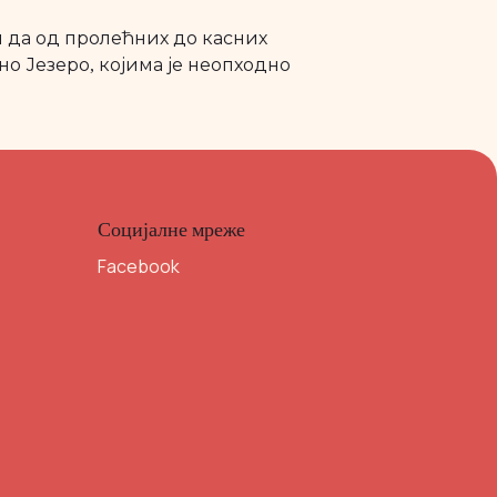
 да од пролећних до касних
о Језеро, којима је неопходно
Социјалне мреже
Facebook