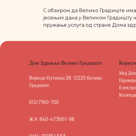
С обзиром да Велико Градиште има
јесењих дана у Великом Градишту н
пружање услуга од стране Дома зд
Дом Здравља Велико Градиште
Корисн
Мој Док
Војводе Путника 28, 12220 Велико
Провера
Градиште
Електро
Календа
012/7160-700
Ж.Р. 840-473661-98
ПИБ: 101364553