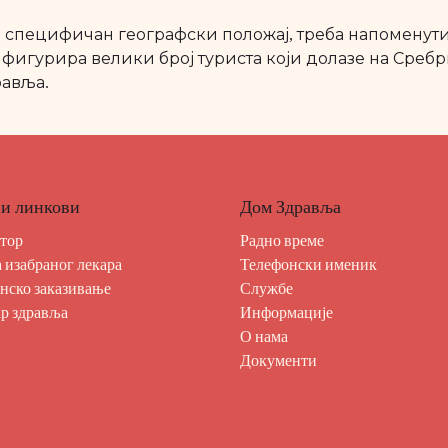
 специфичан географски положај, треба напоменути
фигурира велики број туриста који долазе на Сребрн
равља.
и линкови
Дом Здравља
тор
Радно време
 изабраног лекара
Телефонски именик
нско заказивање
Службе
р здравља
Информације
О нама
Документи