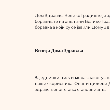
Дом Здравља Велико Градиште је зд
боравиште на општини Велико Гради
боравка а који су се јавили Дому З
Визија Дома Здравља
Заједнички циљ и мера сваког успе
наших корисника. Општи циљеви Д
здравственог стања становништва.