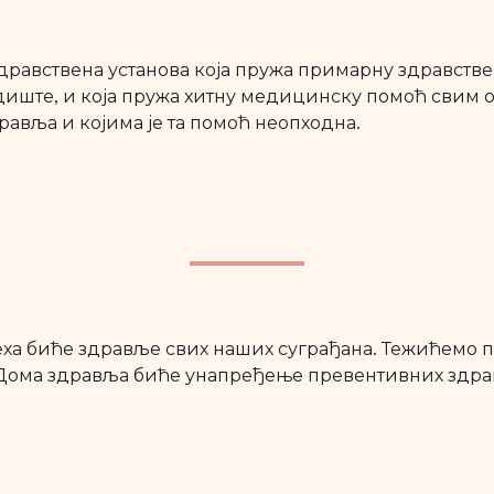
равствена установа која пружа примарну здравствен
ште, и која пружа хитну медицинску помоћ свим ос
дравља и којима је та помоћ неопходна.
ха биће здравље свих наших суграђана. Тежићемо п
ома здравља биће унапређење превентивних здра