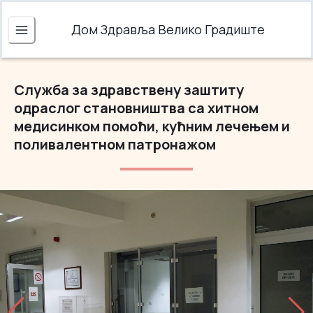
Дом Здравља Велико Градиште
Служба за здравствену заштиту
одраслог становништва са хитном
медисинком помоћи, кућним лечењем и
поливалентном патронажом