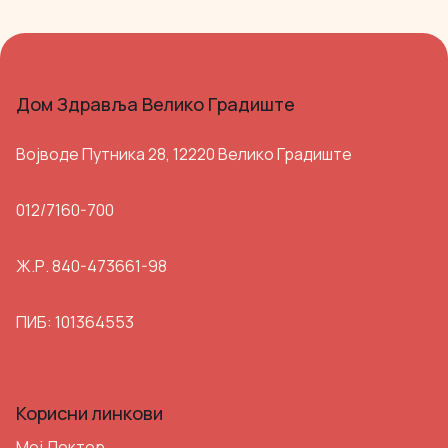
Дом Здравља Велико Градиште
Војводе Путника 28, 12220 Велико Градиште
012/7160-700
Ж.Р. 840-473661-98
ПИБ: 101364553
Корисни линкови
Мој Доктор