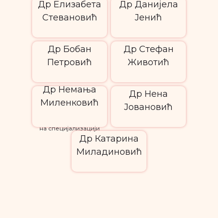
Др Елизабета
Др Данијела
Стевановић
Јенић
Др Бобан
Др Стефан
Петровић
Животић
Др Немања
Др Нена
Миленковић
Јовановић
на специјализацији
Др Катарина
Миладиновић