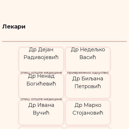
Лекари
Др Дејан
Др Недељко
Радивојевић
Васић
спец. опште медицине
привремено одсуство
Др Ненад
Др Биљана
Богићевић
Петровић
спец. опште медицине
Др Ивана
Др Марко
Вучић
Стојановић