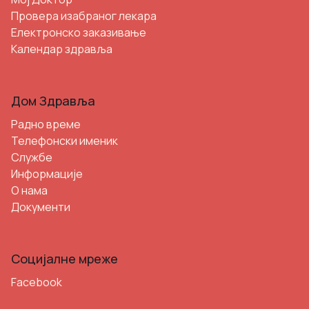
Провера изабраног лекара
Електронско заказивање
Календар здравља
Дом Здравља
Радно време
Телефонски именик
Службе
Информације
О нама
Документи
Социјалне мреже
Facebook