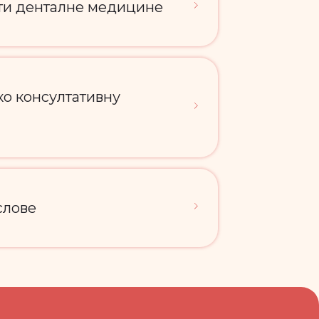
сти денталне медицине
ко консултативну
слове