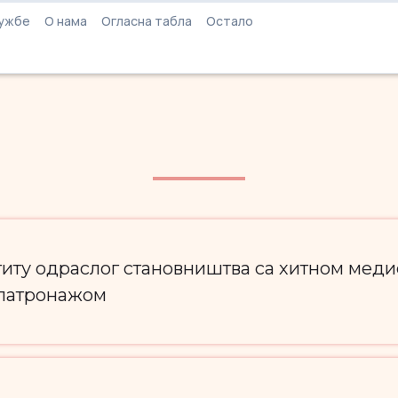
ужбе
О нама
Огласна табла
Остало
титу одраслог становништва са хитном мед
 патронажом