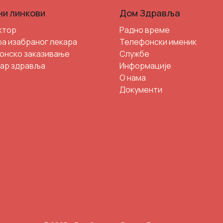
ни линкови
Дом Здравља
ктор
Радно време
а изабраног лекара
Телефонски именик
онско заказивање
Службе
ар здравља
Информације
О нама
Документи