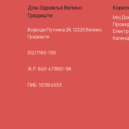
Дом Здравља Велико
Корис
Градиште
Мој До
Провер
Војводе Путника 28, 12220 Велико
Електр
Градиште
Календ
012/7160-700
Ж.Р. 840-473661-98
ПИБ: 101364553