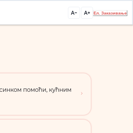
Ел. Заказивање
исинком помоћи, кућним