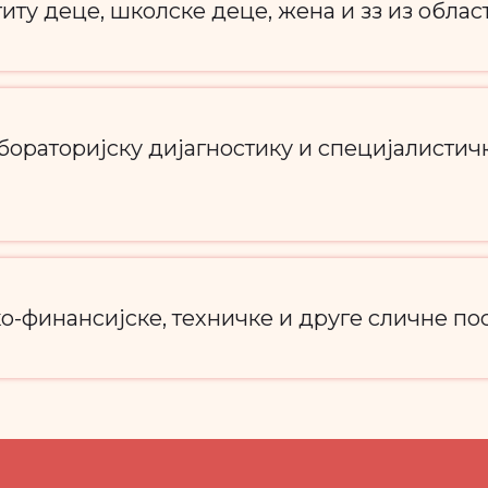
иту деце, школске деце, жена и зз из обла
бораторијску дијагностику и специјалистич
о-финансијске, техничке и друге сличне по